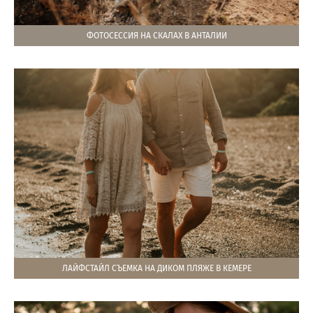
ФОТОСЕССИЯ НА СКАЛАХ В АНТАЛИИ
ЛАЙФСТАЙЛ СЪЕМКА НА ДИКОМ ПЛЯЖЕ В КЕМЕРЕ