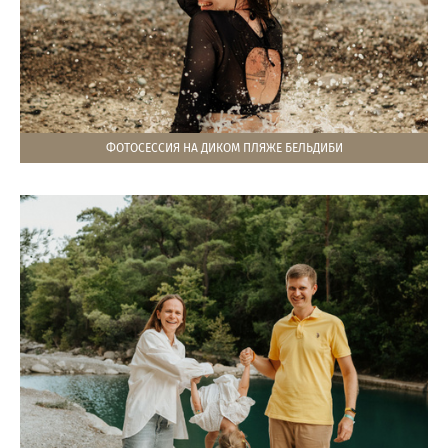
ФОТОСЕССИЯ НА ДИКОМ ПЛЯЖЕ БЕЛЬДИБИ