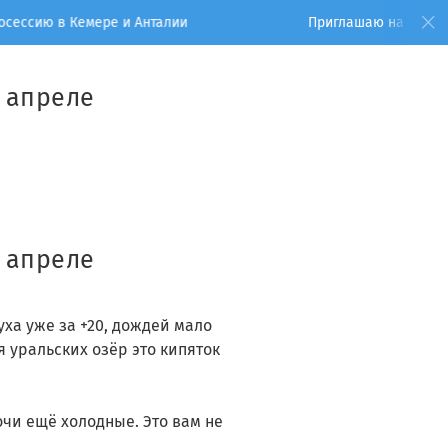
 в Кемере и Анталии
Приглашаю на фотосессию в
 апреле
 апреле
ха уже за +20, дождей мало
ля уральских озёр это кипяток
очи ещё холодные. Это вам не