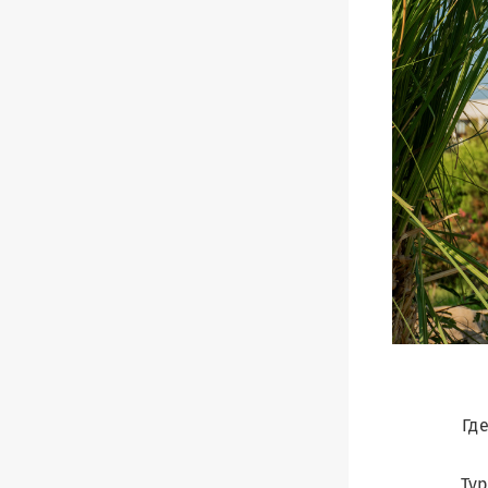
Гд
Ту