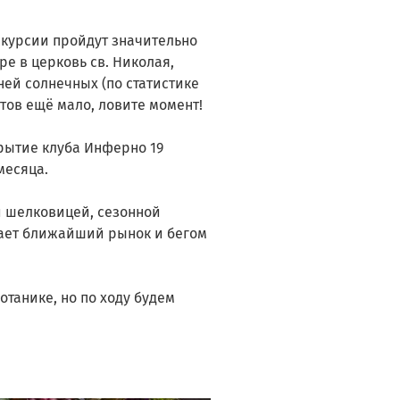
кскурсии пройдут значительно
е в церковь св. Николая,
ней солнечных (по статистике
стов ещё мало, ловите момент!
рытие клуба Инферно 19
месяца.
 шелковицей, сезонной
жает ближайший рынок и бегом
ботанике, но по ходу будем