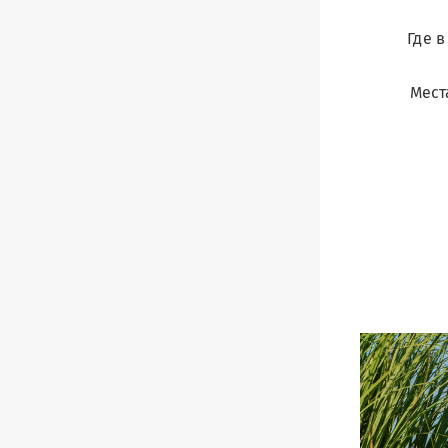
Где 
Мест