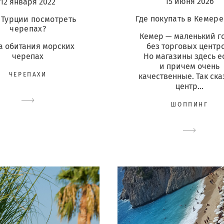
15 июня 2026
12 января 2022
Где покупать в Кемере
в Турции посмотреть
черепах?
Кемер — маленький г
а обитания морских
без торговых центр
черепах
Но магазины здесь ес
и причем очень
ЧЕРЕПАХИ
качественные. Так ска
центр...
ШОППИНГ