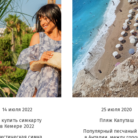
25 июля 2020
14 июля 2022
Пляж Капуташ
е купить симкарту
в Кемере 2022
Популярный песчаный
ристическая симка
в Анталии, между гор