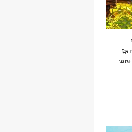
Где 
Маган