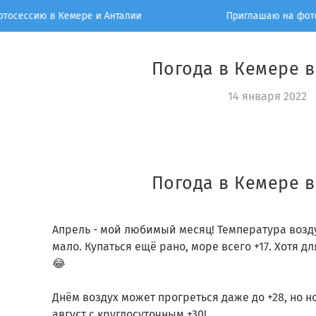
ю в Кемере и Анталии
Приглашаю на фотосессию
Погода в Кемере в
14 января 2022
Погода в Кемере в
⠀
Апрель - мой любимый месяц! Температура возду
мало. Купаться ещё рано, море всего +17. Хотя д
😂
⠀
Днём воздух может прогреться даже до +28, но н
август с круглосуточным +30!